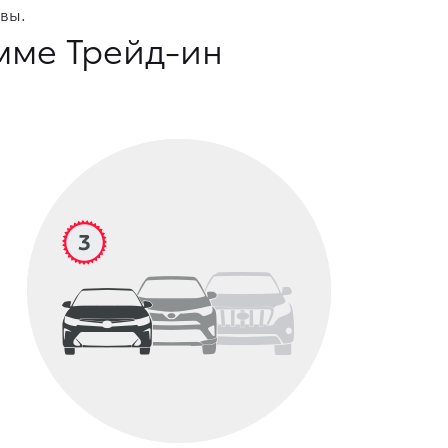
вы.
мме Трейд-ин