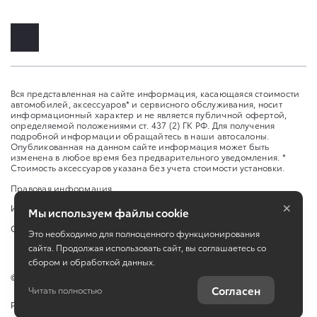
Вся представленная на сайте информация, касающаяся стоимости
автомобилей, аксессуаров* и сервисного обслуживания, носит
информационный характер и не является публичной офертой,
определяемой положениями ст. 437 (2) ГК РФ. Для получения
подробной информации обращайтесь в наши автосалоны.
Опубликованная на данном сайте информация может быть
изменена в любое время без предварительного уведомления. *
Стоимость аксессуаров указана без учета стоимости установки.
Правовая информация
×
Изменить настройку cookies
Мы используем файлы cookie
Сбросить cookie
Это необходимо для полноценного функционирования
сайта. Продолжая использовать сайт, вы соглашаетесь со
сбором и обработкой данных.
©
2026
ООО ТПК "Золотое крыло"
Согласен
Читать полностью
Работает на технологиях
TradeDealer