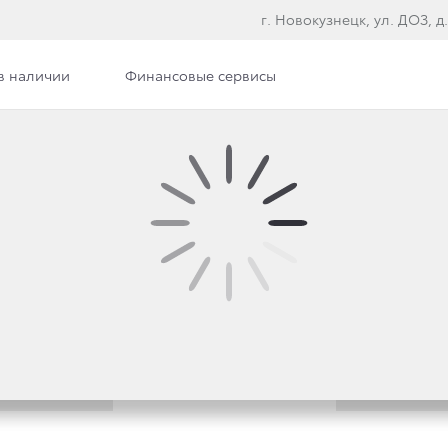
г. Новокузнецк, ул. ДОЗ, д.
в наличии
Финансовые сервисы
илерского центра
Сотрудники
Вакансии
Вакансия в архиве
правьте письмо. Мы обязательно рассмотрим и при актуа
Заполнить анкету