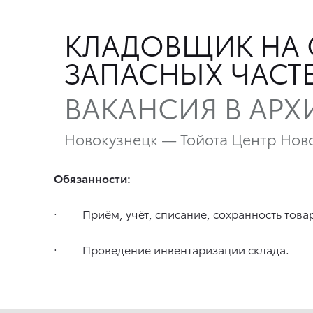
КЛАДОВЩИК НА 
ЗАПАСНЫХ ЧАСТ
ВАКАНСИЯ В АРХ
Новокузнецк — Тойота Центр Нов
Обязанности:
· Приём, учёт, списание, сохранность това
· Проведение инвентаризации склада.