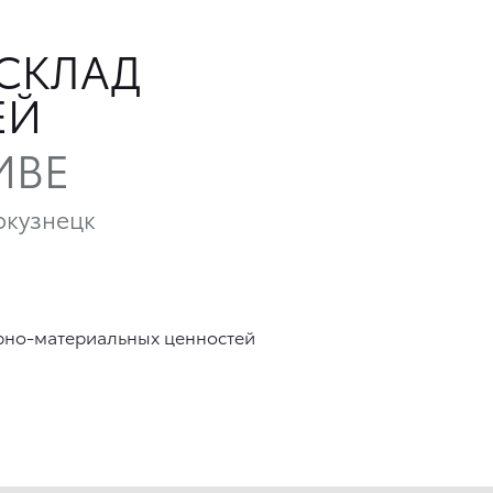
СКЛАД
ЕЙ
ИВЕ
окузнецк
рно-материальных ценностей