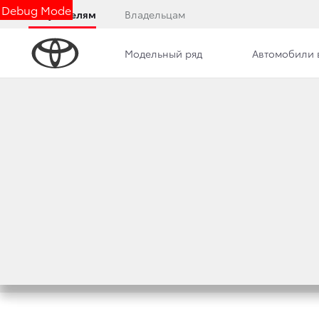
Debug Mode
Покупателям
Владельцам
Модельный ряд
Автомобили 
Дилерский центр
Новости
Преимущества д
Заполните анкету или от