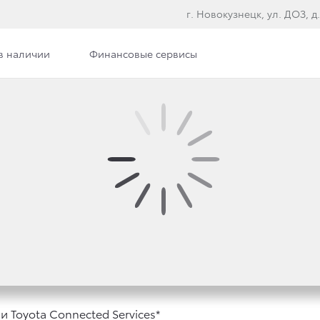
г. Новокузнецк, ул. ДОЗ, д.
в наличии
Финансовые сервисы
илерского центра
Сотрудники
Вакансии
ДАЖИ RAV4 STYLE С 
D SERVICES*