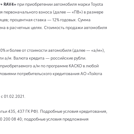
+ RAV4»
при приобретении автомобиля марки Toyota
ия первоначального взноса (далее — «ПВ») в размере
сяцев; процентная ставка — 12% годовых. Сумма
ена в расчетных целях. Стоимость продажи автомобиля
% и более от стоимости автомобиля (далее — «а/м»),
ти а/м. Валюта кредита — российские рубли.
ие приобретаемого а/м по программе КАСКО в любой
словиями потребительского кредитования АО «Тойота
с 01.02.2021.
ьи 435, 437 ГК РФ). Подробные условия кредитования,
00 200 08 40; подробные условия предложения