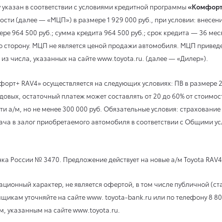
 указан в соответствии с условиями кредитной программы
«Комфорт
ти (далее — «МЦП») в размере 1 929 000 руб., при условии: внесен
ере 964 500 руб.; сумма кредита 964 500 руб.; срок кредита — 36 ме
ю сторону. МЦП не является ценой продажи автомобиля. МЦП привед
из числа, указанных на сайте www.toyota.ru. (далее — «Дилер»).
орт+ RAV4» осуществляется на следующих условиях: ПВ в размере 20
довых, остаточный платеж может составлять от 20 до 60% от стоимос
и а/м, но не менее 300 000 руб. Обязательные условия: страхован
ача в залог приобретаемого автомобиля в соответствии с Общими у
ка России № 3470. Предложение действует на новые а/м Toyota RAV4 
онный характер, не является офертой, в том числе публичной (стат
мщикам уточняйте на сайте www. toyota-bank.ru или по телефону 8 8
м, указанным на сайте www.toyota.ru.