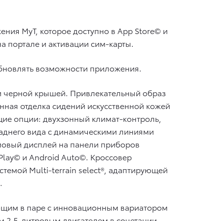
ия MyT, которое доступно в App Store© и
на портале и активации сим-карты.
бновлять возможности приложения.
 и черной крышей. Привлекательный образ
ная отделка сидений искусственной кожей
щие опции: двухзонный климат-контроль,
 заднего вида с динамическими линиями
ймовый дисплей на панели приборов
lay© и Android Auto©. Кроссовер
емой Multi-terrain select®, адаптирующей
.
ющим в паре с инновационным вариатором
ым 2,5-литровым двигателем в сочетании