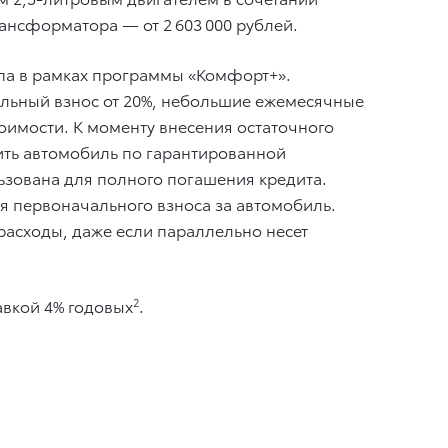
нсформатора — от 2 603 000 рублей.
па в рамках программы «Комфорт+».
альный взнос от 20%, небольшие ежемесячные
оимости. К моменту внесения остаточного
ить автомобиль по гарантированной
ьзована для полного погашения кредита.
ля первоначального взноса за автомобиль.
расходы, даже если параллельно несет
авкой 4% годовых
2
.