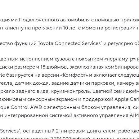
нкциями Подключенного автомобиля с помощью приложен
н клиенту на протяжении 10 лет с момента регистрации 
ество функций Toyota Connected Services
и регулярно о
*
хцветным исполнением кузова с покрытием «перламутр»
иски размером 18 дюймов, эксклюзивная комбинирован
le базируется на версии «Комфорт» и включает следую
текла, датчик дождя, задние датчики парковки, камеру
еркало заднего вида, круиз-контроль, цветной семидю
дюймовым сенсорным экраном и поддержкой Apple CarP
que Control AWD с электронным блоком управления, сист
, и интегрированной системой активного управления AIM
Services
, оснащенный 2-литровым двигателем, работа
*
обрести по цене от 2 391 000 рублей, а модель с мощн