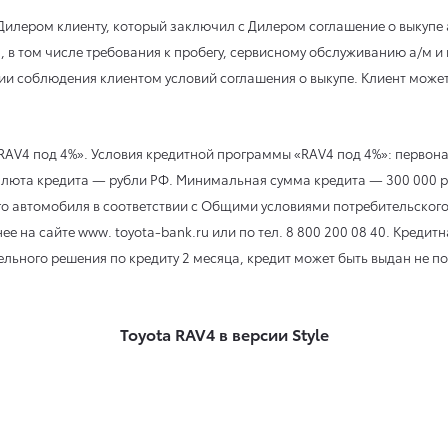
 Дилером клиенту, который заключил с Дилером соглашение о выкуп
 в том числе требования к пробегу, сервисному обслуживанию а/м и 
ии соблюдения клиентом условий соглашения о выкупе. Клиент может
AV4 под 4%». Условия кредитной программы «RAV4 под 4%»: первонач
х. Валюта кредита — рубли РФ. Минимальная сумма кредита — 300 00
о автомобиля в соответствии с Общими условиями потребительского
е на сайте www. toyota-bank.ru или по тел. 8 800 200 08 40. Кредит
ельного решения по кредиту 2 месяца, кредит может быть выдан не по
Toyota RAV4 в версии Style