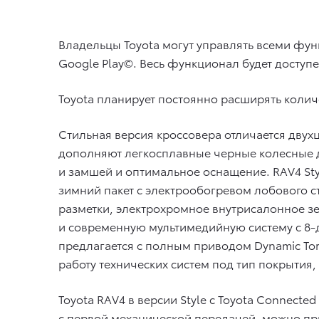
Владельцы Toyota могут управлять всеми фу
Google Play©. Весь функционал будет доступе
Toyota планирует постоянно расширять колич
Стильная версия кроссовера отличается дву
дополняют легкосплавные черные колесные д
и замшей и оптимальное оснащение. RAV4 Sty
зимний пакет с электрообогревом лобового с
разметки, электрохромное внутрисалонное з
и современную мультимедийную систему с 8-
предлагается с полным приводом Dynamic Tor
работу технических систем под тип покрытия
Toyota RAV4 в версии Style с Toyota Connected 
с первой механической передачей, можно при