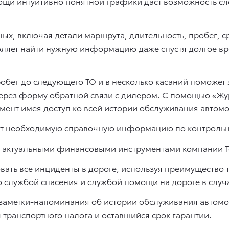
щи интуитивно понятной графики даст возможность сле
ых, включая детали маршрута, длительность, пробег, с
оляет найти нужную информацию даже спустя долгое в
бег до следующего ТО и в несколько касаний поможет 
ерез форму обратной связи с дилером. С помощью «Жу
мент имея доступ ко всей истории обслуживания автом
т необходимую справочную информацию по контроль
 актуальными финансовыми инструментами компании То
ать все инциденты в дороге, используя преимущество 
о службой спасения и службой помощи на дороге в случ
заметки-напоминания об истории обслуживания автомо
транспортного налога и оставшийся срок гарантии.