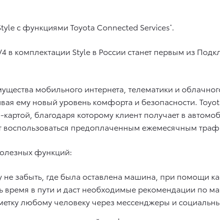
yle с функциями Toyota Connected Services
.
*
4 в комплектации Style в России станет первым из По
щества мобильного интернета, телематики и облачного
ивая ему новый уровень комфорта и безопасности. Toyo
картой, благодаря которому клиент получает в автомоб
т воспользоваться предоплаченным ежемесячным трафи
олезных функций:
у не забыть, где была оставлена машина, при помощи 
ь время в пути и даст необходимые рекомендации по м
етку любому человеку через мессенджеры и социальны