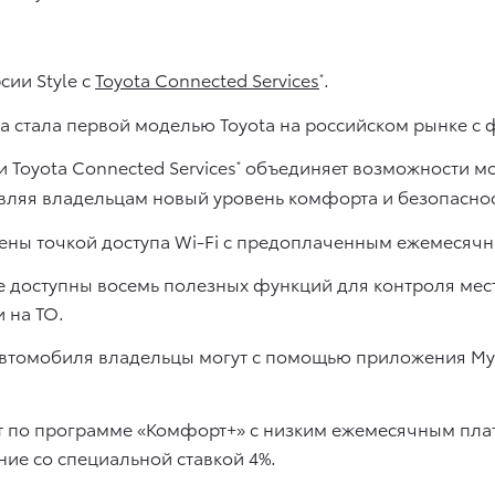
сии Style с
Toyota Connected Services
.
*
ра стала первой моделью Toyota на российском рынке 
Toyota Connected Services
объединяет возможности мо
*
вляя владельцам новый уровень комфорта и безопаснос
щены точкой доступа Wi-Fi с предоплаченным ежемесячн
же доступны восемь полезных функций для контроля ме
и на ТО.
томобиля владельцы могут с помощью приложения MyT,
ит по программе «Комфорт+» с низким ежемесячным плат
ие со специальной ставкой 4%.