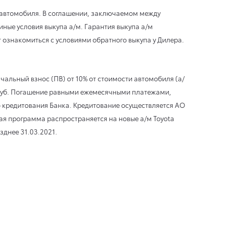
е автомобиля. В соглашении, заключаемом между
иные условия выкупа а/м. Гарантия выкупа а/м
 ознакомиться с условиями обратного выкупа у Дилера.
альный взнос (ПВ) от 10% от стоимости автомобиля (а/
0 руб. Погашение равными ежемесячными платежами,
 кредитования Банка. Кредитование осуществляется АО
ная программа распространяется на новые а/м Toyota
зднее 31.03.2021.