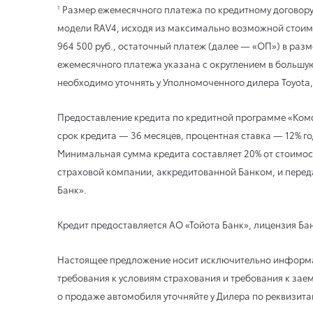
Размер ежемесячного платежа по кредитному договору
1
модели RAV4, исходя из максимально возможной стоимос
964 500 руб., остаточный платеж (далее — «ОП») в разм
ежемесячного платежа указана с округлением в большу
необходимо уточнять у Уполномоченного дилера Toyota, 
Предоставление кредита по кредитной программе «Комф
срок кредита — 36 месяцев, процентная ставка — 12% го
Минимальная сумма кредита составляет 20% от стоимост
страховой компании, аккредитованной Банком, и перед
Банк».
Кредит предоставляется АО «Тойота Банк», лицензия Бан
Настоящее предложение носит исключительно информаци
требования к условиям страхования и требования к зае
о продаже автомобиля уточняйте у Дилера по реквизита